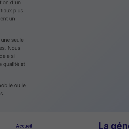
ntion d'un
itiaux plus
rent un
, une seule
es. Nous
dèle si
 qualité et
mobile ou le
s.
La gén
Accueil