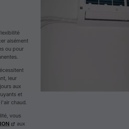
exibilité
cer aisément
res ou pour
anentes.
nécessitent
nt, leur
jours aux
ruyants et
l'air chaud.
ité, vous
ION
aux