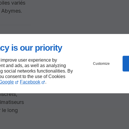
les variés
ux Abymes.
cy is our priority
 improve user experience by
Customize
nt and ads, as well as analyzing
ng social networks functionalities. By
you consent to the use of Cookies
ormance
Google
Facebook
.
our les
iscrets,
limatiseurs
 le long