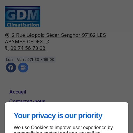
2 Rue Léopold Sédar Senghor
97182
LES
ABYMES CEDEX
09 74 56 73 08
Lun - Ven : 07h30 - 16h00
Accueil
Contactez-nous
Mentions légales
Your privacy is our priority
Plan du site
We use Cookies to improve user experience by