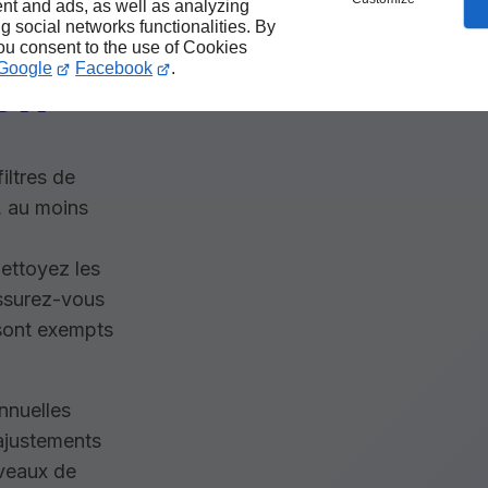
nt and ads, as well as analyzing
ng social networks functionalities. By
you consent to the use of Cookies
Google
Facebook
.
on
iltres de
, au moins
Nettoyez les
 assurez-vous
 sont exempts
nnuelles
 ajustements
iveaux de