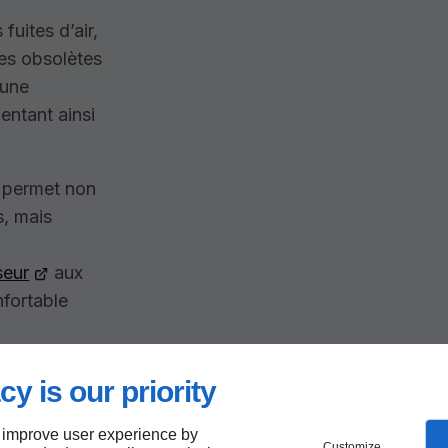
fuites d’air,
ies obsolètes
 une
entant ainsi
f permet non
s, mais
seur
aux
nfortable
cy is our priority
ices
 improve user experience by
Customize