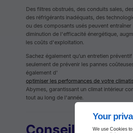
Des filtres obstrués, des conduits sales, des 
des réfrigérants inadéquats, des technolog
ou des composants usés peuvent entraîner
diminution de l'efficacité énergétique, augm
les coûts d'exploitation.
Sachez également qu’un entretien préventi
seulement de prévenir les pannes coûteuse
également d'
optimiser les performances de votre climati
Abymes, garantissant un climat intérieur co
tout au long de l'année.
Your priva
Conseils et serv
We use Cookies to