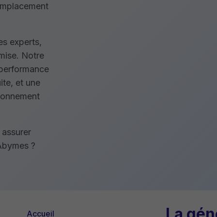
remplacement
des experts,
mise. Notre
 performance
te, et une
ctionnement
r assurer
x Abymes ?
La gén
Accueil