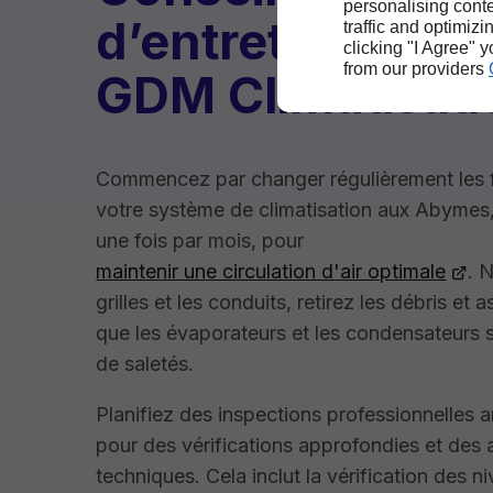
personalising conte
d’entretien avec
traffic and optimizi
clicking "I Agree" 
from our providers
GDM Climatisati
Commencez par changer régulièrement les f
votre système de climatisation aux Abymes
une fois par mois, pour
maintenir une circulation d'air optimale
. 
grilles et les conduits, retirez les débris et
que les évaporateurs et les condensateurs
de saletés.
Planifiez des inspections professionnelles a
pour des vérifications approfondies et des
techniques. Cela inclut la vérification des n