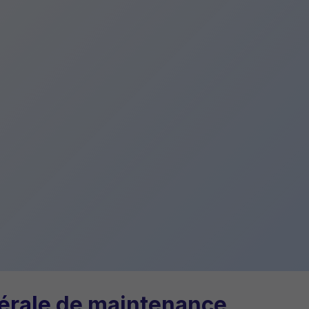
érale
de maintenance