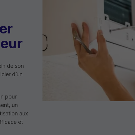
ier
seur
in de son
icier d’un
in pour
ent, un
tisation aux
fficace et