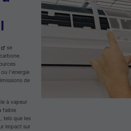
l
se
 carbone.
sources
 ou l'énergie
 émissions de
cle à vapeur
 faible
 tels que les
eur impact sur