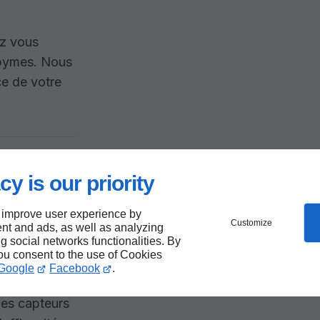
ez vous
bymes. Nous
ce de votre
cy is our priority
 improve user experience by
Customize
nt and ads, as well as analyzing
ng social networks functionalities. By
you consent to the use of Cookies
Google
Facebook
.
des capteurs