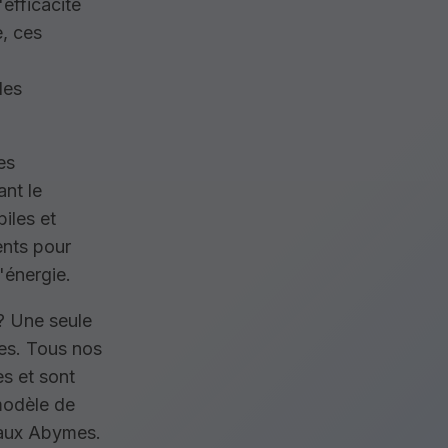
efficacité
e, ces
des
es
ant le
iles et
gents pour
'énergie.
? Une seule
s. Tous nos
s et sont
modèle de
 aux Abymes.