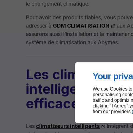
le changement climatique.
Pour avoir des produits fiables, vous pouv
adresser à
GDM CLIMATISATION
aux A
assurons aussi l’installation et la maintenan
système de climatisation aux Abymes.
Les climatiseurs
Your priva
intelligents et
We use Cookies to
personalising conte
efficaces
traffic and optimizi
clicking "I Agree" 
from our providers
Les
climatiseurs intelligents
intègrent 